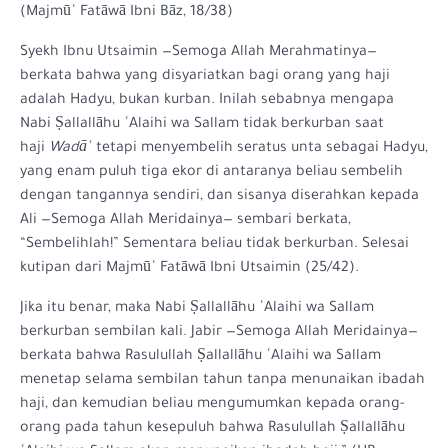
(Majmūʿ Fatāwā Ibni Bāz, 18/38)
Syekh Ibnu Utsaimin —Semoga Allah Merahmatinya—
berkata bahwa yang disyariatkan bagi orang yang haji
adalah Hadyu, bukan kurban. Inilah sebabnya mengapa
Nabi Ṣallallāhu ʿAlaihi wa Sallam tidak berkurban saat
haji
Wadāʿ
tetapi menyembelih seratus unta sebagai Hadyu,
yang enam puluh tiga ekor di antaranya beliau sembelih
dengan tangannya sendiri, dan sisanya diserahkan kepada
Ali —Semoga Allah Meridainya— sembari berkata,
“Sembelihlah!” Sementara beliau tidak berkurban. Selesai
kutipan dari Majmūʿ Fatāwā Ibni Utsaimin (25/42).
Jika itu benar, maka Nabi Ṣallallāhu ʿAlaihi wa Sallam
berkurban sembilan kali. Jabir —Semoga Allah Meridainya—
berkata bahwa Rasulullah Ṣallallāhu ʿAlaihi wa Sallam
menetap selama sembilan tahun tanpa menunaikan ibadah
haji, dan kemudian beliau mengumumkan kepada orang-
orang pada tahun kesepuluh bahwa Rasulullah Ṣallallāhu