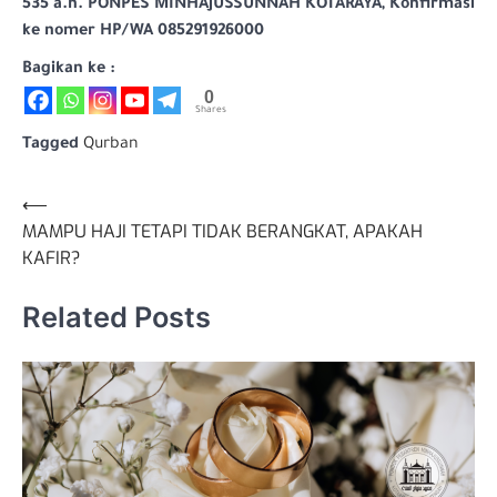
535 a.n. PONPES MINHAJUSSUNNAH KOTARAYA, Konfirmasi
ke nomer HP/WA 085291926000
Bagikan ke :
0
Shares
Tagged
Qurban
Navigasi
⟵
MAMPU HAJI TETAPI TIDAK BERANGKAT, APAKAH
pos
KAFIR?
Related Posts