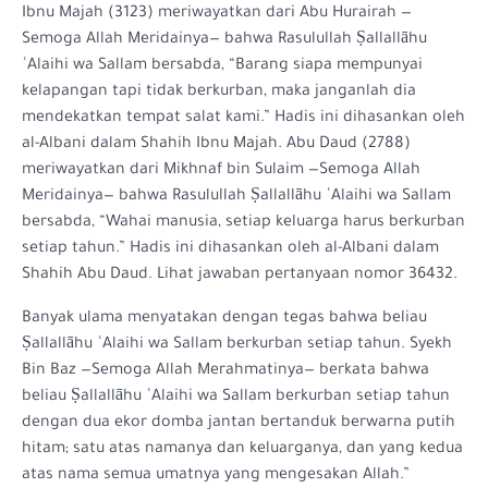
Ibnu Majah (3123) meriwayatkan dari Abu Hurairah —
Semoga Allah Meridainya— bahwa Rasulullah Ṣallallāhu
ʿAlaihi wa Sallam bersabda, “Barang siapa mempunyai
kelapangan tapi tidak berkurban, maka janganlah dia
mendekatkan tempat salat kami.” Hadis ini dihasankan oleh
al-Albani dalam Shahih Ibnu Majah. Abu Daud (2788)
meriwayatkan dari Mikhnaf bin Sulaim —Semoga Allah
Meridainya— bahwa Rasulullah Ṣallallāhu ʿAlaihi wa Sallam
bersabda, “Wahai manusia, setiap keluarga harus berkurban
setiap tahun.” Hadis ini dihasankan oleh al-Albani dalam
Shahih Abu Daud. Lihat jawaban pertanyaan nomor 36432.
Banyak ulama menyatakan dengan tegas bahwa beliau
Ṣallallāhu ʿAlaihi wa Sallam berkurban setiap tahun. Syekh
Bin Baz —Semoga Allah Merahmatinya— berkata bahwa
beliau Ṣallallāhu ʿAlaihi wa Sallam berkurban setiap tahun
dengan dua ekor domba jantan bertanduk berwarna putih
hitam; satu atas namanya dan keluarganya, dan yang kedua
atas nama semua umatnya yang mengesakan Allah.”