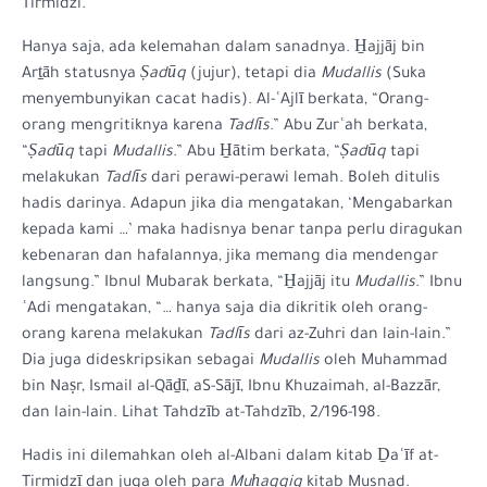
Tirmidzi.
Hanya saja, ada kelemahan dalam sanadnya. H̱ajjāj bin
Arṯāh statusnya
Ṣadūq
(jujur), tetapi dia
Mudallis
(Suka
menyembunyikan cacat hadis). Al-ʿAjlī berkata, “Orang-
orang mengritiknya karena
Tadlīs
.” Abu Zurʿah berkata,
“
Ṣadūq
tapi
Mudallis
.” Abu H̱ātim berkata, “
Ṣadūq
tapi
melakukan
Tadlīs
dari perawi-perawi lemah. Boleh ditulis
hadis darinya. Adapun jika dia mengatakan, ‘Mengabarkan
kepada kami …’ maka hadisnya benar tanpa perlu diragukan
kebenaran dan hafalannya, jika memang dia mendengar
langsung.” Ibnul Mubarak berkata, “H̱ajjāj itu
Mudallis
.” Ibnu
ʿAdi mengatakan, “… hanya saja dia dikritik oleh orang-
orang karena melakukan
Tadlīs
dari az-Zuhri dan lain-lain.”
Dia juga dideskripsikan sebagai
Mudallis
oleh Muhammad
bin Naṣr, Ismail al-Qāḏī, aS-Sājī, Ibnu Khuzaimah, al-Bazzār,
dan lain-lain. Lihat Tahdzīb at-Tahdzīb, 2/196-198.
Hadis ini dilemahkan oleh al-Albani dalam kitab Ḏaʿīf at-
Tirmidzī dan juga oleh para
Muẖaqqiq
kitab Musnad.