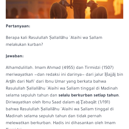
Pertanyaan:
Berapa kali Rasulullah Ṣallallāhu ʿAlaihi wa Sallam
melakukan kurban?
Jawaban:
Alhamdulillah. Imam Ahmad (4955) dan Tirmidzi (1507)
meriwayatkan —dan redaksi ini darinya— dari jalur H̱ajjāj bin
Arṯāh dari Nafi’ dari Ibnu Umar yang berkata bahwa
Rasulullah Ṣallallāhu ʿAlaihi wa Sallam tinggal di Madinah
selama sepuluh tahun dan
selalu berkurban setiap tahun
.
Diriwayatkan oleh Ibnu Saad dalam aṯ-Ṯabaqāt (1/191)
bahwa Rasulullah Ṣallallāhu ʿAlaihi wa Sallam tinggal di
Madinah selama sepuluh tahun dan tidak pernah
melewatkan berkurban. Hadis ini dihasankan oleh Imam