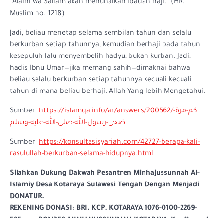
ʿAlaihi wa Sallam akan menunaikan ibadah haji.” (HR.
Muslim no. 1218)
Jadi, beliau menetap selama sembilan tahun dan selalu
berkurban setiap tahunnya, kemudian berhaji pada tahun
kesepuluh lalu menyembelih hadyu, bukan kurban. Jadi,
hadis Ibnu Umar—jika memang sahih—dimaknai bahwa
beliau selalu berkurban setiap tahunnya kecuali kecuali
tahun di mana beliau berhaji. Allah Yang lebih Mengetahui.
Sumber:
https://islamqa.info/ar/answers/200562/كم-مرة-
ضحى-رسول-الله-صلى-الله-عليه-وسلم
Sumber:
https://konsultasisyariah.com/42727-berapa-kali-
rasulullah-berkurban-selama-hidupnya.html
Silahkan Dukung Dakwah Pesantren Minhajussunnah Al-
Islamiy Desa Kotaraya Sulawesi Tengah Dengan Menjadi
DONATUR.
REKENING DONASI: BRI. KCP. KOTARAYA 1076-0100-2269-