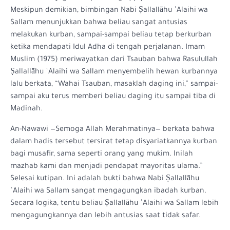
Meskipun demikian, bimbingan Nabi Ṣallallāhu ʿAlaihi wa
Sallam menunjukkan bahwa beliau sangat antusias
melakukan kurban, sampai-sampai beliau tetap berkurban
ketika mendapati Idul Adha di tengah perjalanan. Imam
Muslim (1975) meriwayatkan dari Tsauban bahwa Rasulullah
Ṣallallāhu ʿAlaihi wa Sallam menyembelih hewan kurbannya
lalu berkata, “Wahai Tsauban, masaklah daging ini,” sampai-
sampai aku terus memberi beliau daging itu sampai tiba di
Madinah.
An-Nawawi —Semoga Allah Merahmatinya— berkata bahwa
dalam hadis tersebut tersirat tetap disyariatkannya kurban
bagi musafir, sama seperti orang yang mukim. Inilah
mazhab kami dan menjadi pendapat mayoritas ulama.”
Selesai kutipan. Ini adalah bukti bahwa Nabi Ṣallallāhu
ʿAlaihi wa Sallam sangat mengagungkan ibadah kurban.
Secara logika, tentu beliau Ṣallallāhu ʿAlaihi wa Sallam lebih
mengagungkannya dan lebih antusias saat tidak safar.