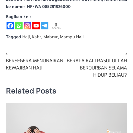
535 a.n. PONPES MINHAJUSSUNNAH KOTARAYA, Konfirmasi
ke nomer HP/WA 085291926000
Bagikan ke :
0
Shares
Tagged
Haji
,
Kafir
,
Mabrur
,
Mampu Haji
Navigasi
⟵
⟶
BERSEGERA MENUNAIKAN
BERAPA KALI RASULULLAH
pos
KEWAJIBAN HAJI
BERQURBAN SELAMA
HIDUP BELIAU?
Related Posts