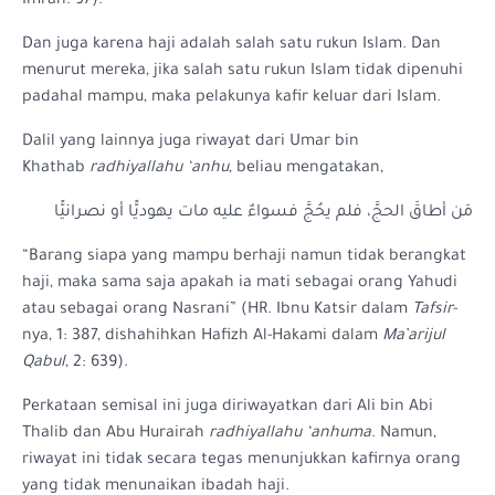
Imran: 97).
Dan juga karena haji adalah salah satu rukun Islam. Dan
menurut mereka, jika salah satu rukun Islam tidak dipenuhi
padahal mampu, maka pelakunya kafir keluar dari Islam.
Dalil yang lainnya juga riwayat dari Umar bin
Khathab
radhiyallahu ‘anhu
, beliau mengatakan,
مَن أطاقَ الحجَّ، فلم يحُجَّ فسواءٌ عليه مات يهوديًّا أو نصرانيًّا
“Barang siapa yang mampu berhaji namun tidak berangkat
haji, maka sama saja apakah ia mati sebagai orang Yahudi
atau sebagai orang Nasrani” (HR. Ibnu Katsir dalam
Tafsir
-
nya, 1: 387, dishahihkan Hafizh Al-Hakami dalam
Ma’arijul
Qabul
, 2: 639).
Perkataan semisal ini juga diriwayatkan dari Ali bin Abi
Thalib dan Abu Hurairah
radhiyallahu ‘anhuma
. Namun,
riwayat ini tidak secara tegas menunjukkan kafirnya orang
yang tidak menunaikan ibadah haji.