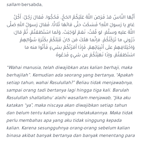
sallam
bersabda,
أَيُّهَا النَّاسُ قدْ فَرَضَ اللَّهُ عَلَيْكُمُ الحَجَّ، فَحُجُّوا، فَقالَ رَجُلٌ: أَكُلَّ
عَامٍ يا رَسولَ اللهِ؟ فَسَكَتَ حتَّى قالَهَا ثَلَاثًا، فَقالَ رَسولُ اللهِ صَلَّى
اللَّهُ عليه وسلَّمَ: لو قُلتُ: نَعَمْ لَوَجَبَتْ، وَلَما اسْتَطَعْتُمْ، ثُمَّ قالَ:
ذَرُونِي ما تَرَكْتُكُمْ، فإنَّما هَلَكَ مَن كانَ قَبْلَكُمْ بكَثْرَةِ سُؤَالِهِمْ
وَاخْتِلَافِهِمْ علَى أَنْبِيَائِهِمْ، فَإِذَا أَمَرْتُكُمْ بشيءٍ فَأْتُوا منه ما
اسْتَطَعْتُمْ، وإذَا نَهَيْتُكُمْ عن شيءٍ فَدَعُوهُ
“Wahai manusia, telah diwajibkan atas kalian berhaji, maka
berhajilah”. Kemudian ada seorang yang bertanya, “Apakah
setiap tahun, wahai Rasulullah?” Beliau tidak menjawabnya,
sampai orang tadi bertanya lagi hingga tiga kali. Barulah
Rasulullah shallallahu‘ alaihi wasallam menjawab, “Jika aku
katakan “ya”, maka niscaya akan diwajibkan setiap tahun
dan belum tentu kalian sanggup melakukannya. Maka tidak
perlu membahas apa yang aku tidak singgung kepada
kalian. Karena sesungguhnya orang-orang sebelum kalian
binasa akibat banyak bertanya dan banyak menentang para