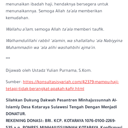
menunaikan ibadah haji, hendaknya bersegera untuk
menunaikannya. Semoga Allah
ta’ala
memberikan
kemudahan.
Wallahu a’lam,
semoga Allah
ta’ala
memberi taufik.
Walhamdulillahi rabbil ‘alamin, wa shallallahu ‘ala Nabiyyina
Muhammadin wa ‘ala alihi washahbihi ajma’in.
***
Dijawab oleh Ustadz Yulian Purnama, S.Kom.
Sumber:
https://konsultasisyariah.com/42379-mampu-haji-
tetapi-tidak-berangkat-apakah-kafir.html
Silahkan Dukung Dakwah Pesantren Minhajussunnah Al-
Islamiy Desa Kotaraya Sulawesi Tengah Dengan Menjadi
DONATUR.
REKENING DONASI: BRI. KCP. KOTARAYA 1076-0100-2269-