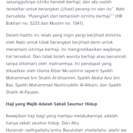
sesungguhnya istriku hendak berhaji, dan aku sudah
terdaftar untuk berangkat (jihad) perang ini dan itu”. Nabi
bersabda, “Pulanglah dan temanilah istrimu berhaji””
(HR.
Bukhari no. 5233 dan Muslim no. 1341).
Dalam hadits ini, lelaki yang ingin pergi berjihad diminta
oleh Nabi untuk tidak berangkat berjihad demi untuk
menemani istrinya berhaji. Ini mengindikasikan wajibnya
hal tersebut. Dan tidak boleh wanita berhaji atau berumrah
tanpa ditemani oleh
mahram
nya. Ini pendapat yang
dikuatkan oleh Ulama Kibar Mu’ashirin seperti Syaikh
Muhammad bin Shalih Al-Utsaimin, Syaikh Abdul Aziz bin
Baz, Syaikh Muhammad Nashiruddin Al-Albani, dan Syaikh
Shalih Al-Fauzan.
Haji yang Wajib Adalah Sekali Seumur Hidup
Kewajiban haji bagi yang mampu melakukannya, adalah
hanya sekali seumur hidup. Dari Abu
Hurairah
radhiyallahu’anhu
, Rasulullah
shallallahu ‘alaihi wa