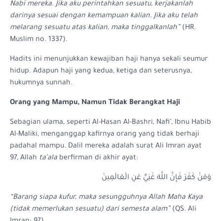
Nabi mereka. Jika aku perintahkan sesuatu, kerjakanlah
darinya sesuai dengan kemampuan kalian. Jika aku telah
melarang sesuatu atas kalian, maka tinggalkanlah”
(HR.
Muslim no. 1337).
Hadits ini menunjukkan kewajiban haji hanya sekali seumur
hidup. Adapun haji yang kedua, ketiga dan seterusnya,
hukumnya sunnah.
Orang yang Mampu, Namun Tidak Berangkat Haji
Sebagian ulama, seperti Al-Hasan Al-Bashri, Nafi’, Ibnu Habib
Al-Maliki, menganggap kafirnya orang yang tidak berhaji
padahal mampu. Dalil mereka adalah surat Ali Imran ayat
97, Allah
ta’ala
berfirman di akhir ayat:
وَمَنْ كَفَرَ فَإِنَّ اللَّهَ غَنِيٌّ عَنِ الْعَالَمِينَ
“Barang siapa kufur, maka sesungguhnya Allah Maha Kaya
(tidak memerlukan sesuatu) dari semesta alam”
(QS. Ali