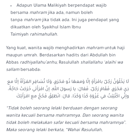
Adapun Ulama Malikiyah berpendapat wajib
bersama
mahram
jika ada, namun boleh
tanpa
mahram
jika tidak ada. Ini juga pendapat yang
dikuatkan oleh Syaikhul Islam Ibnu
Taimiyah
rahimahullah
.
Yang kuat, wanita wajib menghadirkan
mahram
untuk haji
maupun umrah. Berdasarkan hadits dari Abdullah bin
Abbas
radhiyallahu’anhu
, Rasulullah
shallallahu ‘alaihi wa
sallam
bersabda:
لَا يَخْلُوَنَّ رَجُلٌ بامْرَأَةٍ إلَّا وَمعهَا ذُو مَحْرَمٍ، وَلَا تُسَافِرِ المَرْأَةُ إلَّا مع
ذِي مَحْرَمٍ، فَقَامَ رَجُلٌ، فَقالَ: يا رَسولَ اللهِ، إنَّ امْرَأَتي خَرَجَتْ حَاجَّةً،
وإنِّي اكْتُتِبْتُ في غَزْوَةِ كَذَا وَكَذَا، قالَ: انْطَلِقْ فَحُجَّ مع امْرَأَتِكَ
“Tidak boleh seorang lelaki berduaan dengan seorang
wanita kecuali bersama mahramnya. Dan seorang wanita
tidak boleh melakukan safar kecuali bersama mahramnya”.
Maka seorang lelaki berkata, “Wahai Rasulullah,